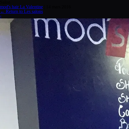
Salon
mod's hair La Valentine
|
14 mars 2016
←
Return to Les salons
‹