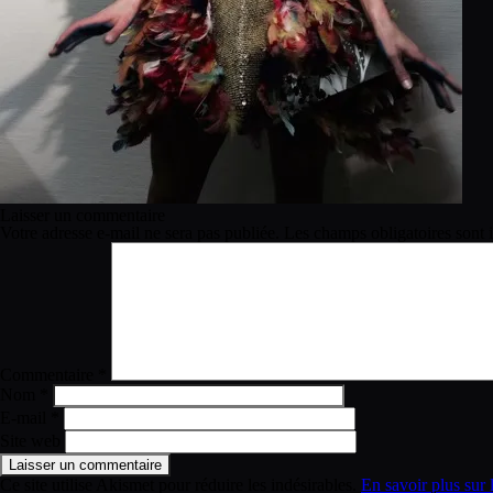
Laisser un commentaire
Votre adresse e-mail ne sera pas publiée.
Les champs obligatoires sont
Commentaire
*
Nom
*
E-mail
*
Site web
Ce site utilise Akismet pour réduire les indésirables.
En savoir plus sur 