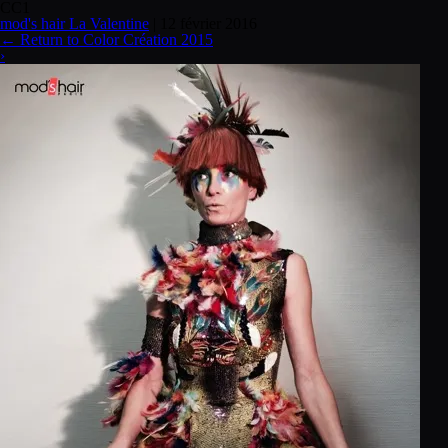
CC1
mod's hair La Valentine
|
12 février 2016
←
Return to Color Création 2015
›