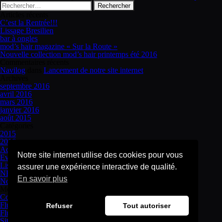
Rechercher :
Articles récents
C’est la Rentrée!!!
Lissage Bresilien
bar à ongles
mod’s hair magazine « Sur la Route »
Nouvelle collection mod’s hair printemps été 2016
Commentaires récents
Navilog
dans
Lancement de notre site internet
Archives
septembre 2016
avril 2016
mars 2016
janvier 2016
août 2015
Catégories
2015
2016
Actus
Notre site internet utilise des cookies pour vous
Evénements
Lissage Bresilien
assurer une expérience interactive de qualité.
NEWS
En savoir plus
Non classé
Méta
Connexion
Flux des publications
Refuser
Tout autoriser
Flux des commentaires
Site de WordPress-FR