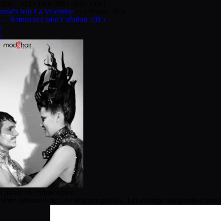
IMG_9145-169×3001-169×300-1
mod's hair La Valentine
|
12 février 2016
←
Return to Color Création 2015
‹
›
Laisser un commentaire
Votre adresse e-mail ne sera pas publiée.
Les champs obligatoires sont